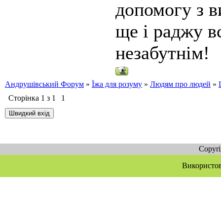
допомогу з в
ще і раджу в
незабутнім!
Андрушівський Форум
»
Їжа для розуму
»
Людям про людей
»
Сторінка
1
з
1
1
Copyr
Використов