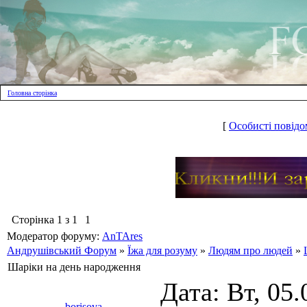
Головна сторінка
[
Особисті повідо
Сторінка
1
з
1
1
Модератор форуму:
AnTAres
Андрушівський Форум
»
Їжа для розуму
»
Людям про людей
»
Шаріки на день народження
Дата: Вт, 05.
borisova