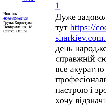
1
Новачок
Дуже задовол
Група: Користувачі
тут
https://co
Повідомлення:
18
Статус:
Offline
sharkiev.com.
день народж
справжній с
все акуратно
професіонали
настрою і зр
хочу відзнач