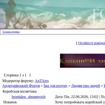
Головна сторінка
[
Особисті повідо
Сторінка
1
з
1
1
Модератор форуму:
AnTAres
Андрушівський Форум
»
Їжа для розуму
»
Людям про людей
»
Корейская косметика
bronislaw_abramovich
Дата: Пн, 22.06.2026, 13:02 | 
Новачок
Хочу попробовать корейский у