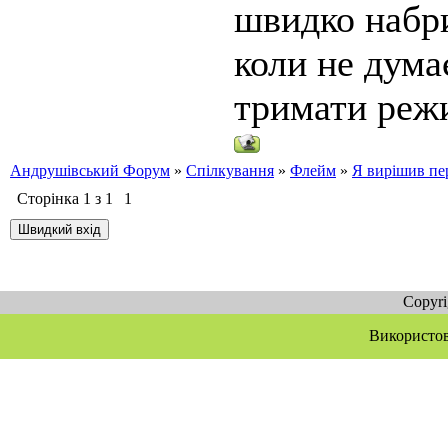
швидко набр
коли не дума
тримати режи
Андрушівський Форум
»
Спілкування
»
Флейм
»
Я вирішив пе
Сторінка
1
з
1
1
Copyr
Використов