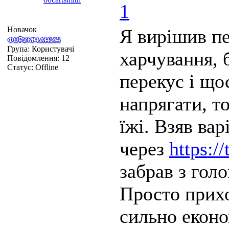
1
Новачок
Я вирішив п
Група: Користувачі
харчування, 
Повідомлення:
12
Статус:
Offline
перекус і що
напрягати, т
їжі. Взяв вар
через
https:/
забрав з гол
Просто прихо
сильно еконо