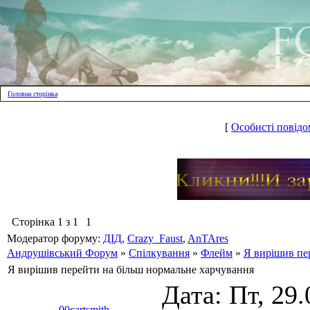
Головна сторінка
[
Особисті повідо
Сторінка
1
з
1
1
Модератор форуму:
ДІД
,
Crazy_Faust
,
AnTAres
Андрушівський Форум
»
Спілкування
»
Флейм
»
Я вирішив пе
Я вирішив перейти на більш нормальне харчування
Дата: Пт, 29.
00cartsmith