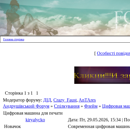
Головна сторінка
[
Особисті повідо
Сторінка
1
з
1
1
Модератор форуму:
ДІД
,
Crazy_Faust
,
AnTAres
Андрушівський Форум
»
Спілкування
»
Флейм
»
Цифровая маш
Цифровая машина для печати
kiryalycko
Дата: Пт, 29.05.2026, 15:34 | 
Новачок
Современная цифровая машина