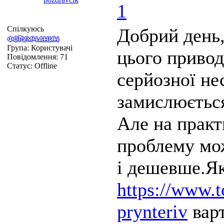
1
Спілкуюсь
Добрий день,
Група: Користувачі
цього привод
Повідомлення:
71
Статус:
Offline
серйозної не
замислюєтьс
Але на практ
проблему мо
і дешевше.Я
https://www.t
prynteriv
варт