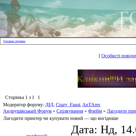
Головна сторінка
[
Особисті повідо
Сторінка
1
з
1
1
Модератор форуму:
ДІД
,
Crazy_Faust
,
AnTAres
Андрушівський Форум
»
Спілкування
»
Флейм
»
Лагодити при
Лагодити принтер чи купувати новий — що вигідніше
Дата: Нд, 14
pozdravcik