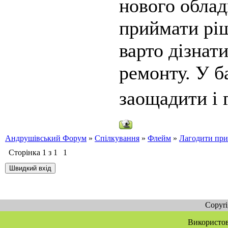
нового облад
приймати ріш
варто дізнат
ремонту. У б
заощадити і г
Андрушівський Форум
»
Спілкування
»
Флейм
»
Лагодити при
Сторінка
1
з
1
1
Copyr
Використов