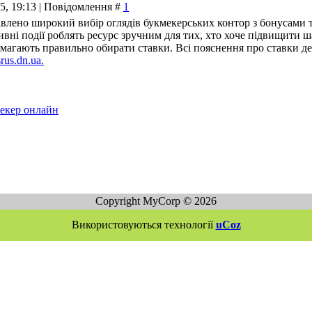
25, 19:13 | Повідомлення #
1
авлено широкий вибір оглядів букмекерських контор з бонусами т
вні події роблять ресурс зручним для тих, хто хоче підвищити ша
омагають правильно обирати ставки. Всі пояснення про ставки де
srus.dn.ua.
екер онлайн
Copyright MyCorp © 2026
Використовуються технології
uCoz