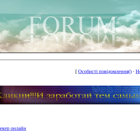
[
Особисті повідомлення()
·
Н
екер онлайн