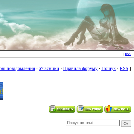
|
RSS
ові повідомлення
·
Учасники
·
Правила форуму
·
Пошук
·
RSS
]