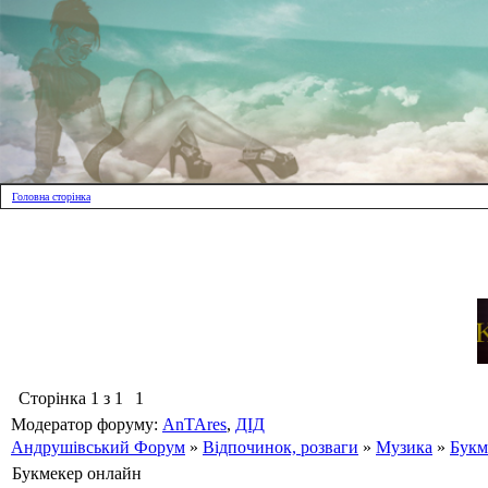
Головна сторінка
Сторінка
1
з
1
1
Модератор форуму:
AnTAres
,
ДІД
Андрушівський Форум
»
Відпочинок, розваги
»
Музика
»
Букм
Букмекер онлайн