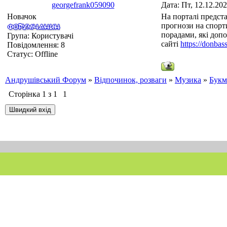
georgefrank059090
Дата: Пт, 12.12.20
Новачок
На порталі предст
прогнози на спорти
порадами, які доп
Група: Користувачі
сайті
https://donbas
Повідомлення:
8
Статус:
Offline
Андрушівський Форум
»
Відпочинок, розваги
»
Музика
»
Букм
Сторінка
1
з
1
1