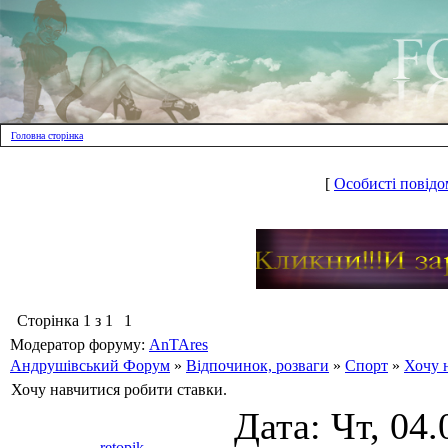
Головна сторінка
[
Особисті повідо
Сторінка
1
з
1
1
Модератор форуму:
AnTAres
Андрушівський Форум
»
Відпочинок, розваги
»
Спорт
»
Хочу 
Хочу навчитися робити ставки.
Дата: Чт, 04.
retopik