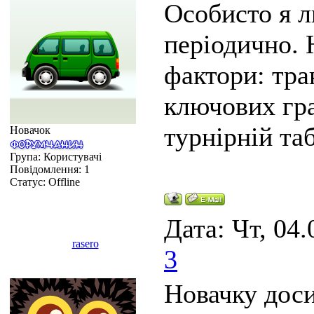
Особисто я 
періодично. 
фактори: тра
ключових гра
турнірній та
Новачок
Група: Користувачі
Повідомлення:
1
Статус:
Offline
Дата: Чт, 04.
rasero
3
Новачку доси