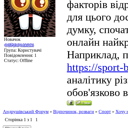
факторів відр
для цього до
думку, споча
онлайн найкр
Новачок
Група: Користувачі
Наприклад, п
Повідомлення:
1
Статус:
Offline
https://sport
аналітику рі
обов'язково 
Андрушівський Форум
»
Відпочинок, розваги
»
Спорт
»
Хочу 
Сторінка
1
з
1
1