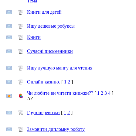
Тема
Книги для детей
Ищу дешевые робуксы
Книги
Сучасні письменники
Ищу лучшую мангу для чтения
Онлайн казино.
[
1
2
]
Чи любите ви читати книжки??
[
1
2
3
4
]
А?
Грузоперевозки
[
1
2
]
Замовити дипломну роботу