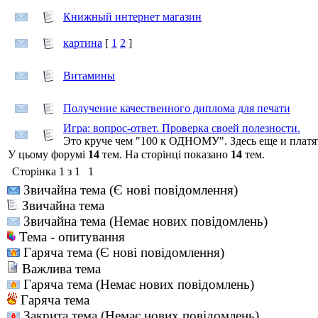
Книжный интернет магазин
картина
[
1
2
]
Витамины
Получение качественного диплома для печати
Игра: вопрос-ответ. Проверка своей полезности.
Это круче чем "100 к ОДНОМУ". Здесь еще и платя
У цьому форумі
14
тем. На сторінці показано
14
тем.
Сторінка
1
з
1
1
Звичайна тема (Є нові повідомлення)
Звичайна тема
Звичайна тема (Немає нових повідомлень)
Тема - опитування
Гаряча тема (Є нові повідомлення)
Важлива тема
Гаряча тема (Немає нових повідомлень)
Гаряча тема
Закрита тема (Немає нових повідомлень)