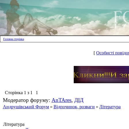
Головна сторінка
[
Особисті повідо
Сторінка
1
з
1
1
Модератор форуму:
AnTAres
,
ДІД
Андрушівський Форум
»
Відпочинок, розваги
»
Література
Література