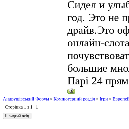
Сидел и улыб
год. Это не 
драйв.Это о
онлайн-слот
почувствоват
большие мно
Парі 24 прям
Андрушівський Форум
»
Компютерний розділ
»
Ігри
»
Европей
Сторінка
1
з
1
1