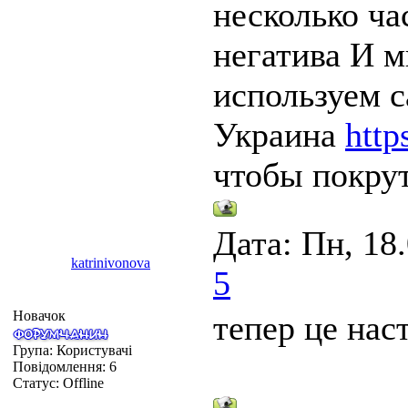
несколько ча
негатива И м
используем с
Украина
http
чтобы покру
Дата: Пн, 18
katrinivonova
5
Новачок
тепер це нас
Група: Користувачі
Повідомлення:
6
Статус:
Offline