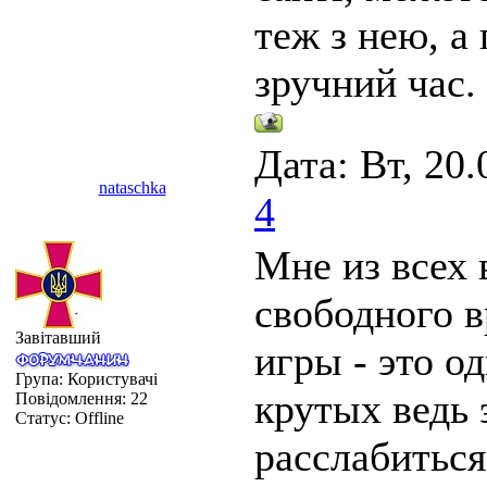
теж з нею, а
зручний час.
Дата: Вт, 20.
nataschka
4
Мне из всех 
свободного в
Завітавший
игры - это о
Група: Користувачі
крутых ведь 
Повідомлення:
22
Статус:
Offline
расслабиться