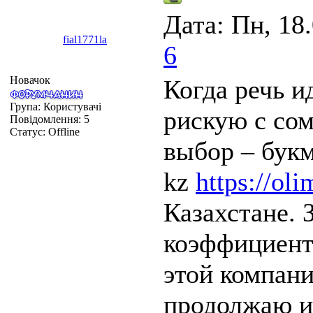
Дата: Пн, 18
fial1771la
6
Новачок
Когда речь ид
Група: Користувачі
рискую с со
Повідомлення:
5
Статус:
Offline
выбор – букм
kz
https://ol
Казахстане. 
коэффициент
этой компани
продолжаю и