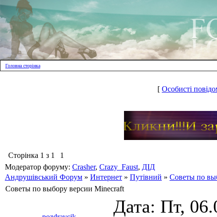
Головна сторінка
[
Особисті повідо
Сторінка
1
з
1
1
Модератор форуму:
Crasher
,
Crazy_Faust
,
ДІД
Андрушівський Форум
»
Интернет
»
Путівний
»
Советы по выб
Советы по выбору версии Minecraft
Дата: Пт, 06.
pozdravcik