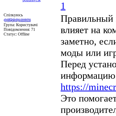
1
Спілкуюсь
Правильный 
Група: Користувачі
влияет на ко
Повідомлення:
71
Статус:
Offline
заметно, есл
моды или игр
Перед устан
информацию 
https://minec
Это помогает
производите