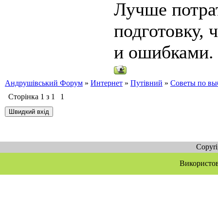
Лучше потра
подготовку, 
и ошибками.
Андрушівський Форум
»
Интернет
»
Путівний
»
Советы по выб
Сторінка
1
з
1
1
Copyr
Використов