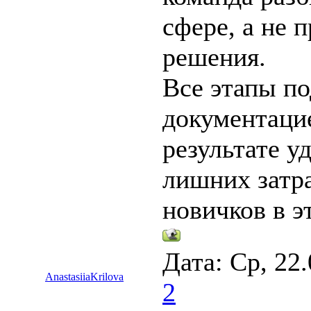
сфере, а не 
решения.
Все этапы по
документаци
результате у
лишних затра
новичков в э
Дата: Ср, 22
AnastasiiaKrilova
2