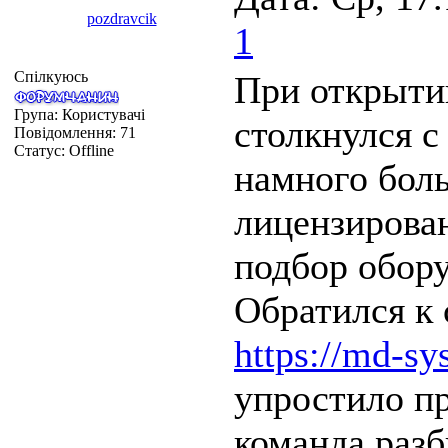
pozdravcik
1
Спілкуюсь
При открыти
Група: Користувачі
столкнулся с
Повідомлення:
71
Статус:
Offline
намного бол
лицензирова
подбор обор
Обратился к 
https://md-sy
упростило пр
команда раз