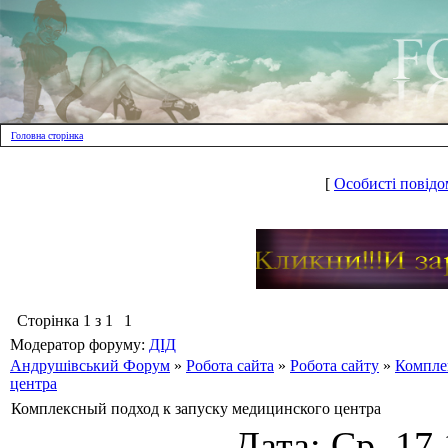
Головна сторінка
[
Особисті повідо
Сторінка
1
з
1
1
Модератор форуму:
ДІД
Андрушівський Форум
»
Робота сайта
»
Робота сайту
»
Компле
центра
Комплексный подход к запуску медицинского центра
Дата: Ср, 17