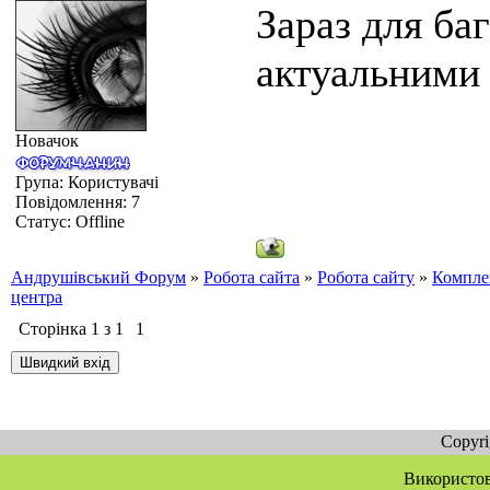
Зараз для ба
актуальними
Новачок
Група: Користувачі
Повідомлення:
7
Статус:
Offline
Андрушівський Форум
»
Робота сайта
»
Робота сайту
»
Компле
центра
Сторінка
1
з
1
1
Copyr
Використов