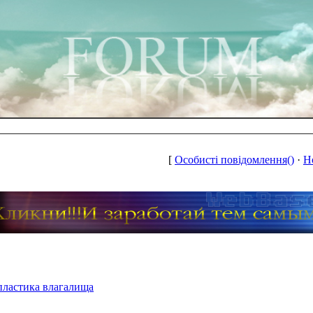
[
Особисті повідомлення()
·
Н
пластика влагалища