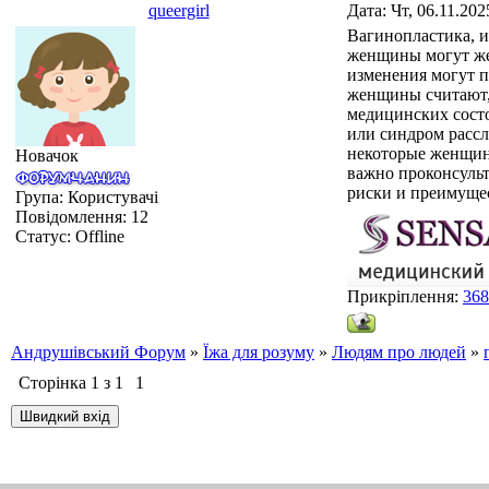
queergirl
Дата: Чт, 06.11.20
Вагинопластика, и
женщины могут жел
изменения могут п
женщины считают,
медицинских состо
или синдром рассл
некоторые женщин
Новачок
важно проконсуль
риски и преимущес
Група: Користувачі
Повідомлення:
12
Статус:
Offline
Прикріплення:
368
Андрушівський Форум
»
Їжа для розуму
»
Людям про людей
»
Сторінка
1
з
1
1