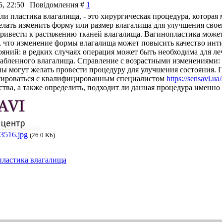
25, 22:50 | Повідомлення #
1
ли пластика влагалища, - это хирургическая процедура, котора
ать изменить форму или размер влагалища для улучшения своег
ривести к растяжению тканей влагалища. Вагинопластика может
 что изменение формы влагалища может повысить качество инт
яний: в редких случаях операция может быть необходима для ле
абленного влагалища. Справление с возрастными изменениями: с
ы могут желать провести процедуру для улучшения состояния. 
тироваться с квалифицированным специалистом
https://sensavi.ua
тва, а также определить, подходит ли данная процедура именно 
3516.jpg
(26.0 Kb)
пластика влагалища