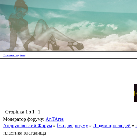
Головна сторінка
Сторінка
1
з
1
1
Модератор форуму:
AnTAres
Андрушівський Форум
»
Їжа для розуму
»
Людям про людей
»
пластика влагалища