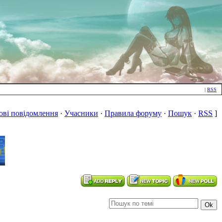
|
RSS
ові повідомлення
·
Учасники
·
Правила форуму
·
Пошук
·
RSS
]