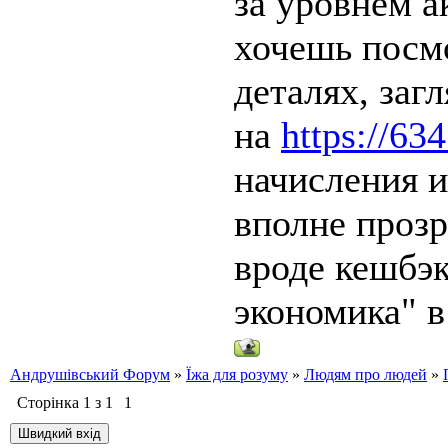
за уровнем а
хочешь посмо
деталях, заг
на
https://63
начисления 
вполне прозр
вроде кешбэк
экономика" в
Андрушівський Форум
»
Їжа для розуму
»
Людям про людей
»
Сторінка
1
з
1
1