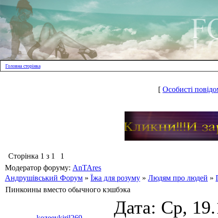
Головна сторінка
[
Особисті повідо
Сторінка
1
з
1
1
Модератор форуму:
AnTAres
Андрушівський Форум
»
Їжа для розуму
»
Людям про людей
»
Пинкоины вместо обычного кэшбэка
Дата: Ср, 19
kozeevkiril269