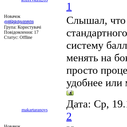
1
Новачок
Слышал, что
Група: Користувачі
стандартного
Повідомлення:
17
Статус:
Offline
систему бал
менять на бо
просто проце
удобнее или 
Дата: Ср, 19
makartaranovs
2
Новачок