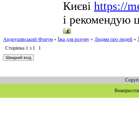
Києві
https://m
і рекомендую ц
Андрушівський Форум
»
Їжа для розуму
»
Людям про людей
»
Сторінка
1
з
1
1
Copyr
Використов