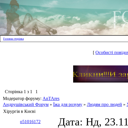
Головна сторінка
[
Особисті повідо
Сторінка
1
з
1
1
Модератор форуму:
AnTAres
Андрушівський Форум
»
Їжа для розуму
»
Людям про людей
»
Хірургія в Києві
Дата: Нд, 23.1
o51016172