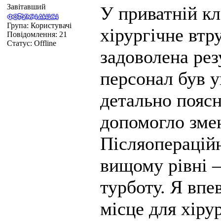
Завітавший
У приватній кл
Група: Користувачі
хірургічне втр
Повідомлення:
21
Статус:
Offline
задоволена рез
персонал був у
детально поясн
допомогло зме
Післяопераційн
вищому рівні –
турботу. Я впе
місце для хірур