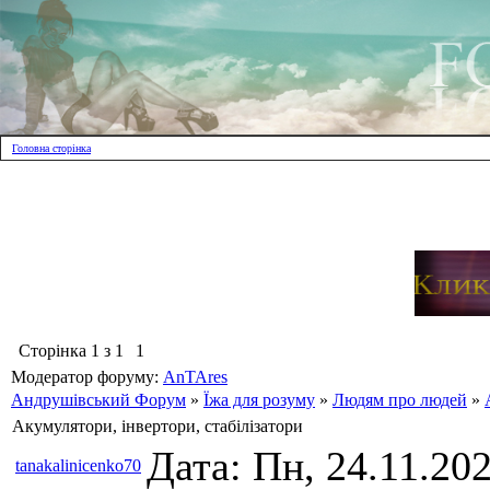
Головна сторінка
Сторінка
1
з
1
1
Модератор форуму:
AnTAres
Андрушівський Форум
»
Їжа для розуму
»
Людям про людей
»
Акумулятори, інвертори, стабілізатори
Дата: Пн, 24.11.20
tanakalinicenko70