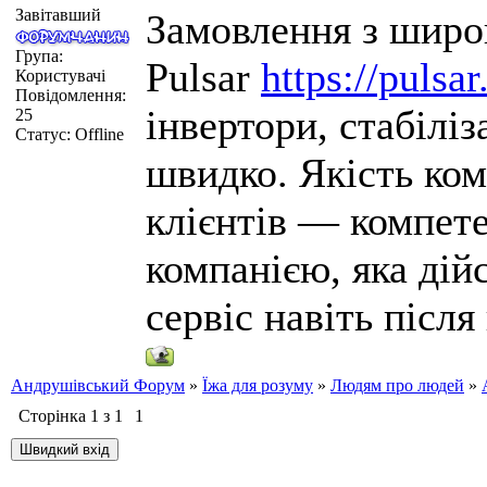
Завітавший
Замовлення з широ
Група:
Pulsar
https://pulsar
Користувачі
Повідомлення:
інвертори, стабілі
25
Статус:
Offline
швидко. Якість ком
клієнтів — компете
компанією, яка дійс
сервіс навіть післ
Андрушівський Форум
»
Їжа для розуму
»
Людям про людей
»
Сторінка
1
з
1
1