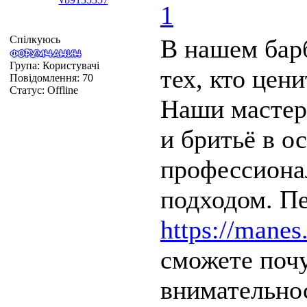
1
Спілкуюсь
В нашем бар
Група: Користувачі
тех, кто цен
Повідомлення:
70
Статус:
Offline
Наши мастер
и бритьё в о
профессиона
подходом. П
https://manes
сможете поч
внимательнос