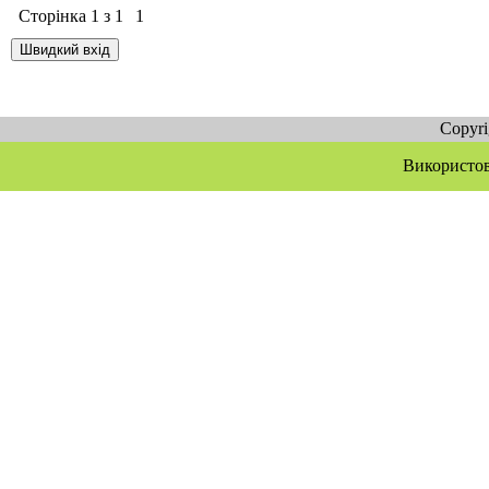
Сторінка
1
з
1
1
Copyr
Використов