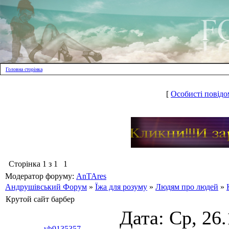
Головна сторінка
[
Особисті повідо
Сторінка
1
з
1
1
Модератор форуму:
AnTAres
Андрушівський Форум
»
Їжа для розуму
»
Людям про людей
»
Крутой сайт барбер
Дата: Ср, 26
vb9135357