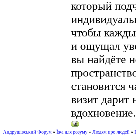
который под
индивидуаль
чтобы кажды
и ощущал уве
вы найдёте н
пространство
становится 
визит дарит 
вдохновение.
Андрушівський Форум
»
Їжа для розуму
»
Людям про людей
»