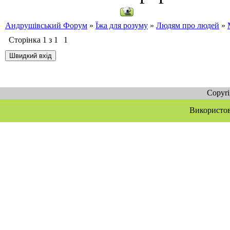
Андрушівський Форум
»
Їжа для розуму
»
Людям про людей
»
Сторінка
1
з
1
1
Copyr
Використов