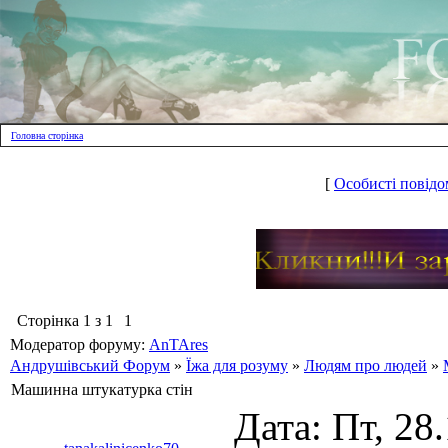
Головна сторінка
[
Особисті повідо
Сторінка
1
з
1
1
Модератор форуму:
AnTAres
Андрушівський Форум
»
Їжа для розуму
»
Людям про людей
»
Машинна штукатурка стін
Дата: Пт, 28