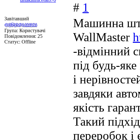
tanakalinicenko70
#
1
Завітавший
Машинна шту
Група: Користувачі
WallMaster
h
Повідомлення:
25
Статус:
Offline
-відмінний 
під будь-яке
і нерівност
завдяки авт
якість гаран
Такий підхі
переробок і