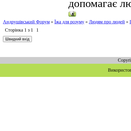
допомагає лю
Андрушівський Форум
»
Їжа для розуму
»
Людям про людей
»
Сторінка
1
з
1
1
Copyr
Використов