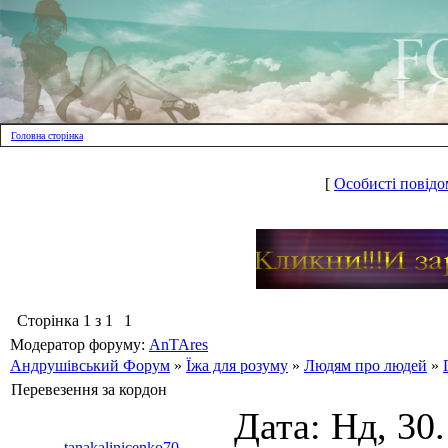
Головна сторінка
[
Особисті повідо
Сторінка
1
з
1
1
Модератор форуму:
AnTAres
Андрушівський Форум
»
Їжа для розуму
»
Людям про людей
»
Перевезення за кордон
Дата: Нд, 30
tanakalinicenko70