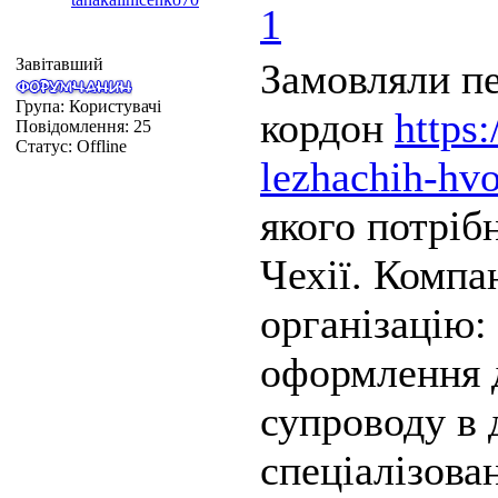
1
Завітавший
Замовляли пе
Група: Користувачі
кордон
https
Повідомлення:
25
Статус:
Offline
lezhachih-hvo
якого потріб
Чехії. Компа
організацію:
оформлення 
супроводу в
спеціалізова