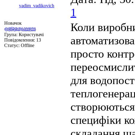
vadim_vadikovich
1
Новачок
Коли виробни
Група: Користувачі
автоматизова
Повідомлення:
13
Статус:
Offline
просто контр
переосмислит
для водопост
теплогенерац
створюються 
специфіки ко
складання ша