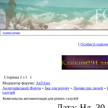
Головна сторінка
[
Особисті повідо
Сторінка
1
з
1
1
Модератор форуму:
AnTAres
Андрушівський Форум
»
Їжа для розуму
»
Людям про людей
»
галузей
Комплексна автоматизація для різних галузей
Дата: Нд, 30