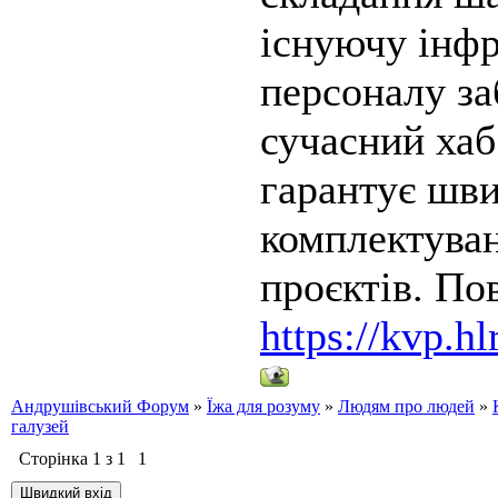
існуючу інфр
персоналу за
сучасний хаб
гарантує шви
комплектуван
проєктів. Пов
https://kvp.hl
Андрушівський Форум
»
Їжа для розуму
»
Людям про людей
»
галузей
Сторінка
1
з
1
1