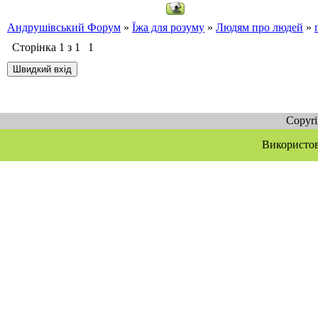
Андрушівський Форум
»
Їжа для розуму
»
Людям про людей
»
Сторінка
1
з
1
1
Copyr
Використов