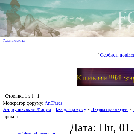
Головна сторінка
[
Особисті повідо
Сторінка
1
з
1
1
Модератор форуму:
AnTAres
Андрушівський Форум
»
Їжа для розуму
»
Людям про людей
»
прокси
Дата: Пн, 01
wildstrawberryteam