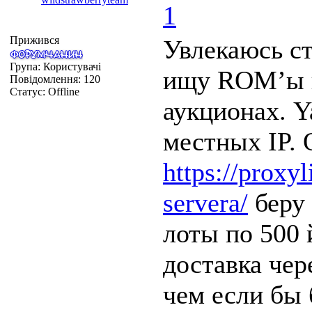
1
Прижився
Увлекаюсь с
Група: Користувачі
ищу ROM’ы и
Повідомлення:
120
Статус:
Offline
аукционах. Y
местных IP.
https://proxyl
servera/
беру
лоты по 500 
доставка чер
чем если бы 