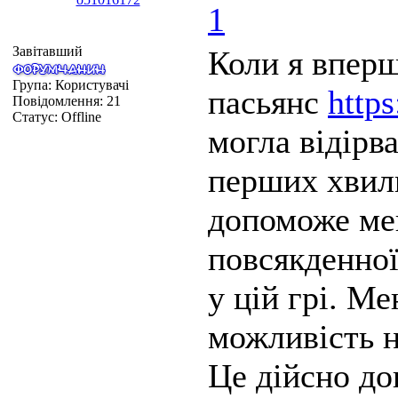
1
Завітавший
Коли я вперш
Група: Користувачі
пасьянс
https
Повідомлення:
21
Статус:
Offline
могла відірв
перших хвил
допоможе мен
повсякденної
у цій грі. М
можливість н
Це дійсно до