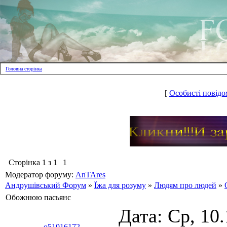
Головна сторінка
[
Особисті повідо
Сторінка
1
з
1
1
Модератор форуму:
AnTAres
Андрушівський Форум
»
Їжа для розуму
»
Людям про людей
»
Обожнюю пасьянс
Дата: Ср, 10
o51016172