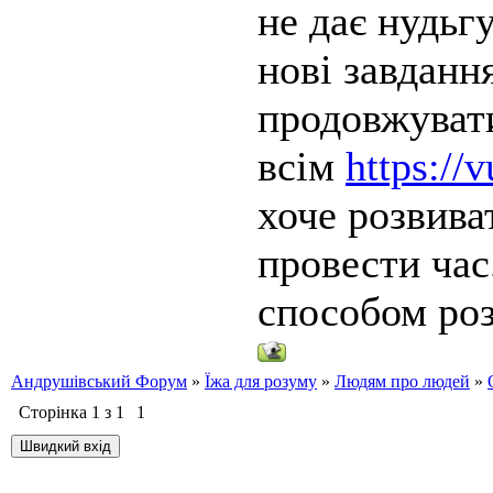
не дає нудьг
нові завданн
продовжуват
всім
https://
хоче розвива
провести час
способом ро
Андрушівський Форум
»
Їжа для розуму
»
Людям про людей
»
Сторінка
1
з
1
1