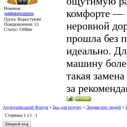
ощутимую ра
Новачок
комфорте — 
Група: Користувачі
неровной дор
Повідомлення:
13
Статус:
Offline
прошла без п
идеально. Дл
машину более
такая замен
за рекоменд
Андрушівський Форум
»
Їжа для розуму
»
Людям про людей
»
Сторінка
1
з
1
1