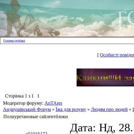
Головна сторінка
[
Особисті повідо
Сторінка
1
з
1
1
Модератор форуму:
AnTAres
Андрушівський Форум
»
Їжа для розуму
»
Людям про людей
»
Полиуретановые сайлентблоки
Дата: Нд, 28
o51016172