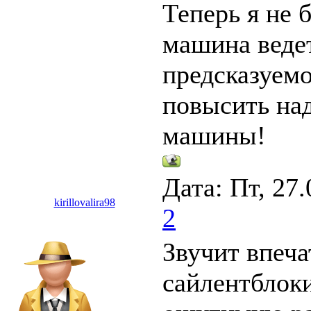
Теперь я не
машина ведет
предсказуемо
повысить на
машины!
Дата: Пт, 27.
kirillovalira98
2
Звучит впеч
сайлентблок