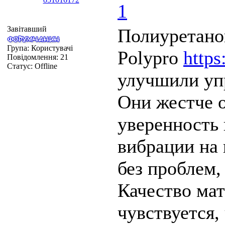
1
Завітавший
Полиуретано
Група: Користувачі
Polypro
https
Повідомлення:
21
Статус:
Offline
улучшили уп
Они жестче о
уверенность 
вибрации на 
без проблем,
Качество мат
чувствуется,