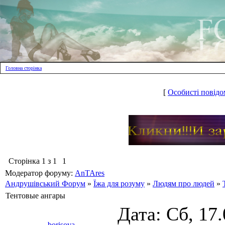
Головна сторінка
[
Особисті повідо
Сторінка
1
з
1
1
Модератор форуму:
AnTAres
Андрушівський Форум
»
Їжа для розуму
»
Людям про людей
»
Тентовые ангары
Дата: Сб, 17
borisova