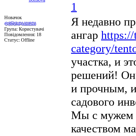
1
Новачок
Я недавно п
Група: Користувачі
ангар
https:/
Повідомлення:
18
Статус:
Offline
category/tent
участка, и э
решений! Он
и прочным, и
садового инв
Мы с мужем 
качеством ма