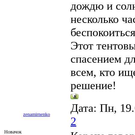
дождю и солн
несколько ча
беспокоиться
Этот тентовы
спасением д
всем, кто ищ
решение!
Дата: Пн, 19
zenamirnenko
2
Новачок