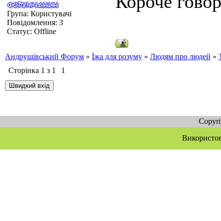
Короче говор
Група: Користувачі
Повідомлення:
3
Статус:
Offline
Андрушівський Форум
»
Їжа для розуму
»
Людям про людей
»
Сторінка
1
з
1
1
Copyr
Використов