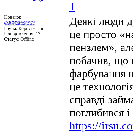
1
Новачок
Деякі люди 
Група: Користувачі
це просто «н
Повідомлення:
17
Статус:
Offline
пензлем», ал
побачив, що 
фарбування 
це технологі
справді займ
поглибився і
https://irsu.c