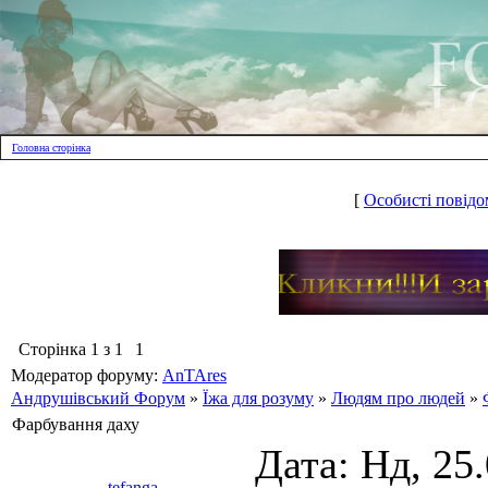
Головна сторінка
[
Особисті повідо
Сторінка
1
з
1
1
Модератор форуму:
AnTAres
Андрушівський Форум
»
Їжа для розуму
»
Людям про людей
»
Фарбування даху
Дата: Нд, 25
tefanga