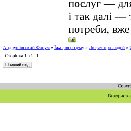
послуг — для
і так далі —
потреби, вже
Андрушівський Форум
»
Їжа для розуму
»
Людям про людей
»
Сторінка
1
з
1
1
Copyr
Використов