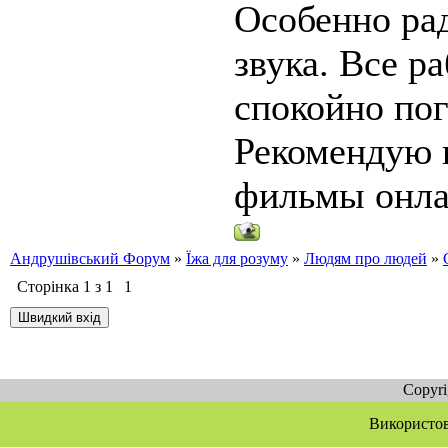
Особенно рад
звука. Все ра
спокойно по
Рекомендую в
фильмы онла
Андрушівський Форум
»
Їжа для розуму
»
Людям про людей
»
Сторінка
1
з
1
1
Copyr
Використов