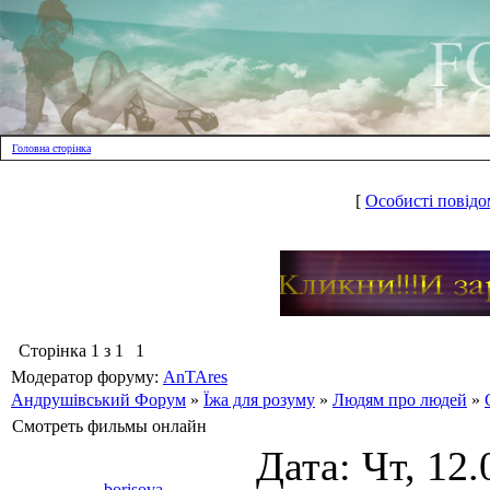
Головна сторінка
[
Особисті повідо
Сторінка
1
з
1
1
Модератор форуму:
AnTAres
Андрушівський Форум
»
Їжа для розуму
»
Людям про людей
»
Смотреть фильмы онлайн
Дата: Чт, 12.
borisova