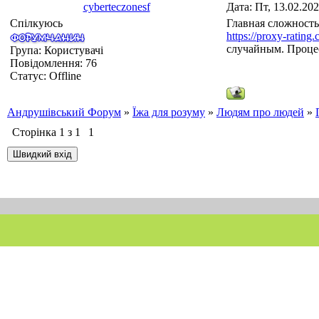
cyberteczonesf
Дата: Пт, 13.02.20
Спілкуюсь
Главная сложность
https://proxy-rating
случайным. Процес
Група: Користувачі
Повідомлення:
76
Статус:
Offline
Андрушівський Форум
»
Їжа для розуму
»
Людям про людей
»
Сторінка
1
з
1
1