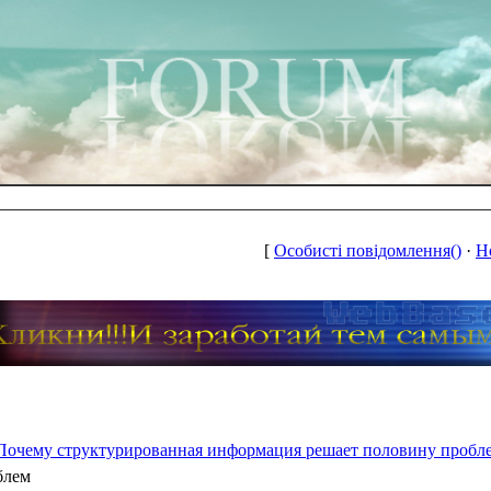
[
Особисті повідомлення()
·
Н
Почему структурированная информация решает половину пробл
блем