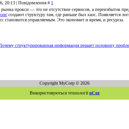
26, 20:13 | Повідомлення #
1
 рынка прокси — это не отсутствие сервисов, а переизбыток пре
.com/
создают структуру там, где раньше был хаос. Появляется ло
с становится управляемым. Это экономит и время, и ресурсы.
Почему структурированная информация решает половину пробл
Copyright MyCorp © 2026
Використовуються технології
uCoz