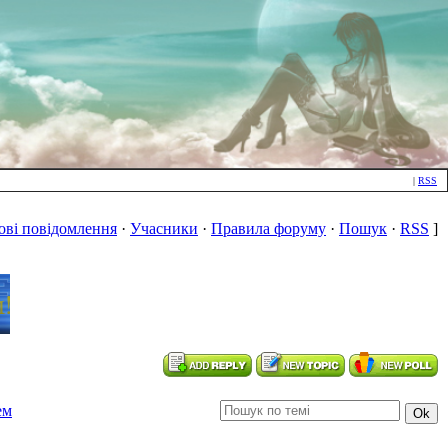
|
RSS
ові повідомлення
·
Учасники
·
Правила форуму
·
Пошук
·
RSS
]
ем