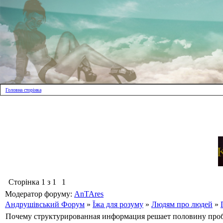
Головна сторінка
Сторінка
1
з
1
1
Модератор форуму:
AnTAres
Андрушівський Форум
»
Їжа для розуму
»
Людям про людей
»
Почему структурированная информация решает половину про