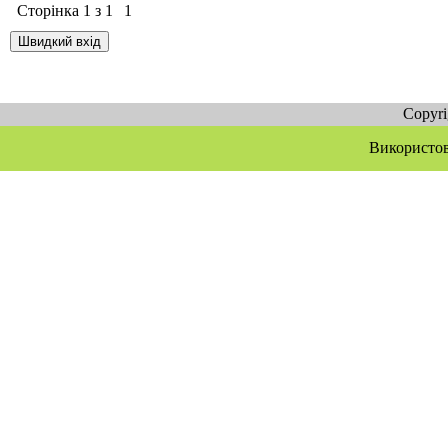
Сторінка
1
з
1
1
Copyr
Використов