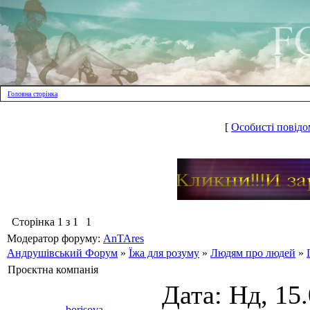
Головна сторінка
[
Особисті повідо
Сторінка
1
з
1
1
Модератор форуму:
AnTAres
Андрушівський Форум
»
Їжа для розуму
»
Людям про людей
»
Проєктна компанія
Дата: Нд, 15
borisova