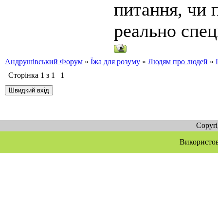
питання, чи 
реально спе
Андрушівський Форум
»
Їжа для розуму
»
Людям про людей
»
Сторінка
1
з
1
1
Copyr
Використов