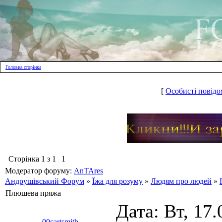
Головна сторінка
[
Особисті повідо
Сторінка
1
з
1
1
Модератор форуму:
AnTAres
Андрушівський Форум
»
Їжа для розуму
»
Людям про людей
»
Плюшева пряжа
Дата: Вт, 17.
00cartsmith