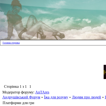
Головна сторінка
Сторінка
1
з
1
1
Модератор форуму:
AnTAres
Андрушівський Форум
»
Їжа для розуму
»
Людям про людей
»
Платформи для гри