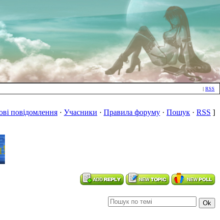
|
RSS
ові повідомлення
·
Учасники
·
Правила форуму
·
Пошук
·
RSS
]