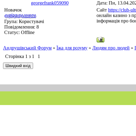
georgefrank059090
Дата: Пн, 13.04.20
Новачок
Сайт
https://club-ul
онлайн казино з п
інформація про бон
Група: Користувачі
Повідомлення:
8
Статус:
Offline
Андрушівський Форум
»
Їжа для розуму
»
Людям про людей
»
Сторінка
1
з
1
1