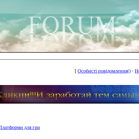
[
Особисті повідомлення()
·
Н
Платформи для гри