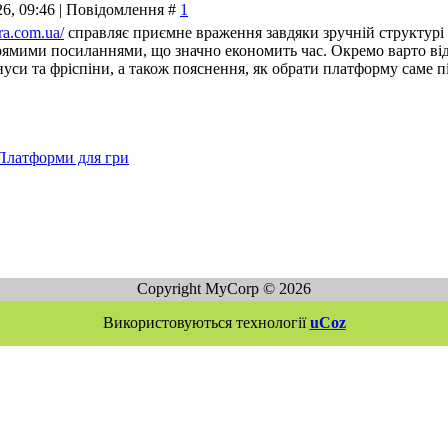
26, 09:46 | Повідомлення #
1
tra.com.ua/
справляє приємне враження завдяки зручній структурі 
рямими посиланнями, що значно економить час. Окремо варто відз
уси та фріспіни, а також пояснення, як обрати платформу саме пі
Платформи для гри
Copyright MyCorp © 2026
Використовуються технології
uCoz