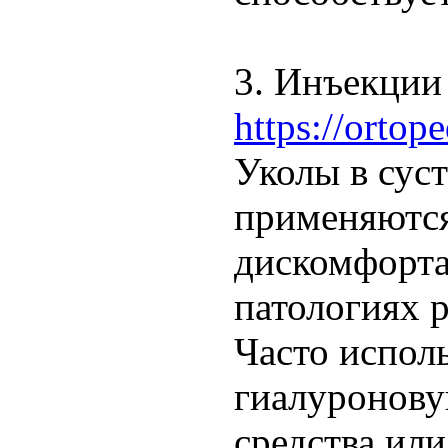
3. Инъекции
https://ortop
Уколы в сус
применяются
дискомфорта
патологиях 
Часто испол
гиалуронову
средства ил