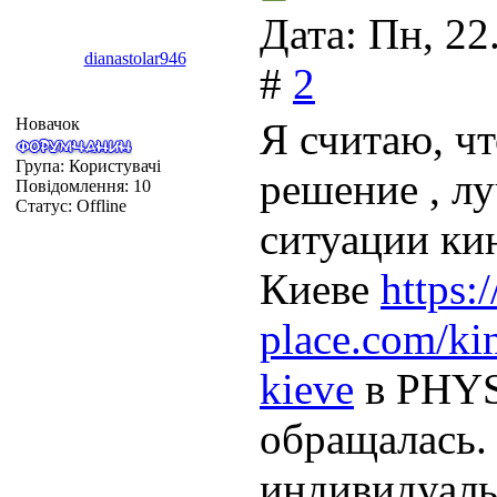
Дата: Пн, 22
dianastolar946
#
2
Новачок
Я считаю, чт
Група: Користувачі
решение , л
Повідомлення:
10
Статус:
Offline
ситуации ки
Киеве
https:
place.com/kin
kieve
в PHYS
обращалась.
индивидуал