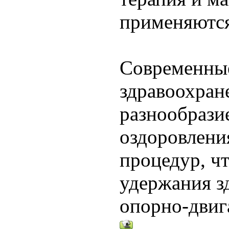
применяются
Современные
здравоохран
разнообрази
оздоровлени
процедур, ч
удержания з
опорно-двиг