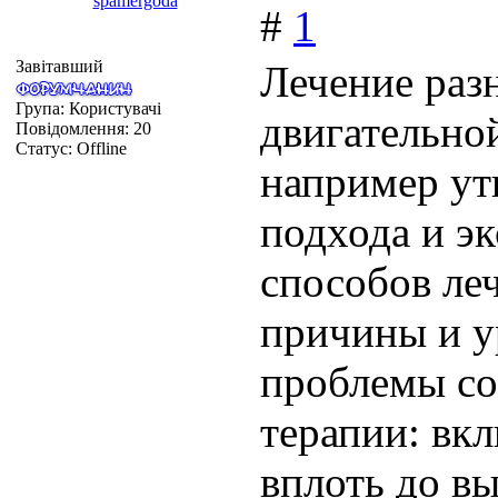
spamergoda
#
1
Завітавший
Лечение раз
Група: Користувачі
двигательно
Повідомлення:
20
Статус:
Offline
например ут
подхода и э
способов ле
причины и у
проблемы со
терапии: вк
вплоть до в