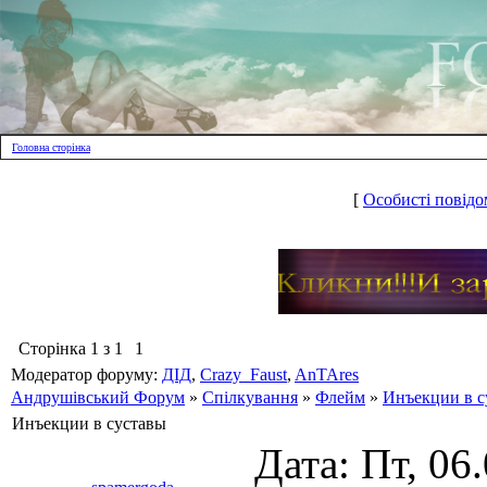
Головна сторінка
[
Особисті повідо
Сторінка
1
з
1
1
Модератор форуму:
ДІД
,
Crazy_Faust
,
AnTAres
Андрушівський Форум
»
Спілкування
»
Флейм
»
Инъекции в с
Инъекции в суставы
Дата: Пт, 06