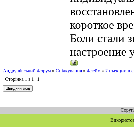
восстановлен
короткое вр
Боли стали 
настроение 
Андрушівський Форум
»
Спілкування
»
Флейм
»
Инъекции в с
Сторінка
1
з
1
1
Copyr
Використов