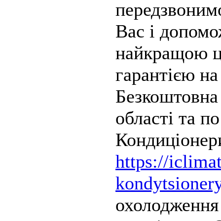
передзвонимо
Вас і допомо
найкращою ц
гарантією на
Безкоштовна 
області та по
Кондиціонер
https://iclima
kondytsioner
охолодження 