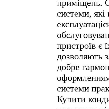
приміщень. О
системи, як
експлуатаціє
обслуговува
пристроїв є 
дозволяють з
добре гармон
оформленням 
системи пра
Купити конд