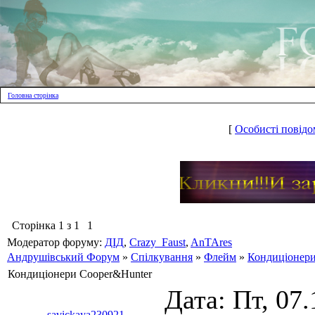
Головна сторінка
[
Особисті повідо
Сторінка
1
з
1
1
Модератор форуму:
ДІД
,
Crazy_Faust
,
AnTAres
Андрушівський Форум
»
Спілкування
»
Флейм
»
Кондиціонери
Кондиціонери Cooper&Hunter
Дата: Пт, 07.
savickaya230921