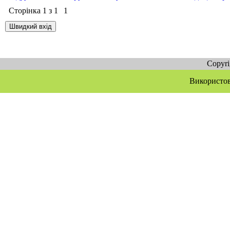
Сторінка
1
з
1
1
Copyr
Використов