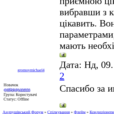
приємною цін
вибравши з к
цікавить. Во
параметрами,
мають необхі
Дата: Нд, 09
gromovmichael4
2
Новачок
Спасибо за 
Група: Користувачі
Статус:
Offline
Андрушівський Форум
»
Спілкування
»
Флейм
»
Кондиціонери