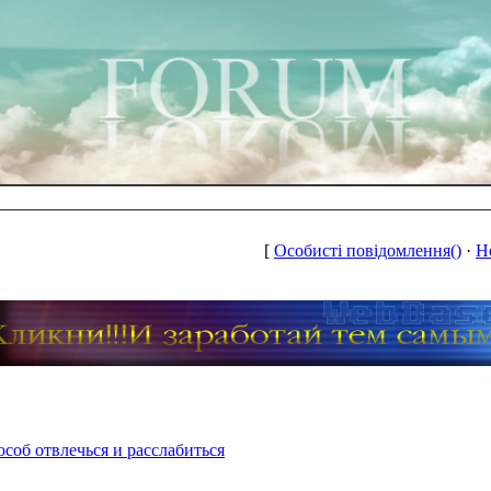
[
Особисті повідомлення()
·
Н
соб отвлечься и расслабиться