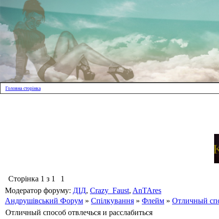
Головна сторінка
Сторінка
1
з
1
1
Модератор форуму:
ДІД
,
Crazy_Faust
,
AnTAres
Андрушівський Форум
»
Спілкування
»
Флейм
»
Отличный спо
Отличный способ отвлечься и расслабиться