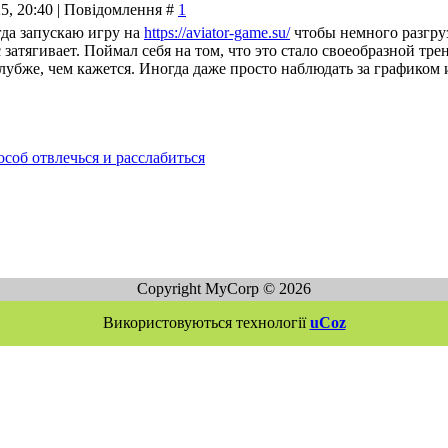
25, 20:40 | Повідомлення #
1
да запускаю игру на
https://aviator-game.su/
чтобы немного разгруз
 затягивает. Поймал себя на том, что это стало своеобразной тр
глубже, чем кажется. Иногда даже просто наблюдать за графиком 
соб отвлечься и расслабиться
Copyright MyCorp © 2026
Використовуються технології
uCoz