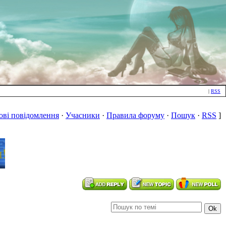
|
RSS
ові повідомлення
·
Учасники
·
Правила форуму
·
Пошук
·
RSS
]