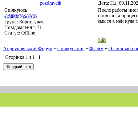
pozdravcik
Дата: Нд, 09.11.20
Спілкуюсь
После работы иног
понятно, а процесс
смысл в ней куда 
Група: Користувачі
Повідомлення:
71
Статус:
Offline
Андрушівський Форум
»
Спілкування
»
Флейм
»
Отличный спо
Сторінка
1
з
1
1