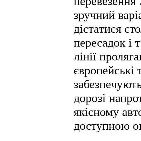
перевезення 
зручний варі
дістатися ст
пересадок і 
лінії проляг
європейські т
забезпечують
дорозі напрот
якісному авт
доступною о