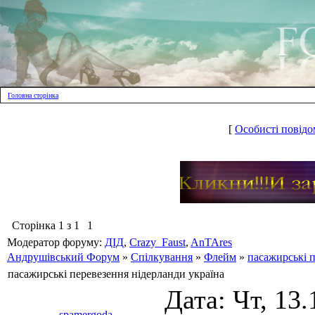
Головна сторінка
[
Особисті повідо
Сторінка
1
з
1
1
Модератор форуму:
ДІД
,
Crazy_Faust
,
AnTAres
Андрушівський Форум
»
Спілкування
»
Флейм
»
пасажирські п
пасажирські перевезення нідерланди україна
Дата: Чт, 13.
spamergoda