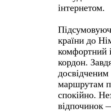
інтернетом.
Підсумовуючи
країни до Ні
комфортний і
кордон. Завд
досвідченим
маршрутам по
спокійно. Не
відпочинок —