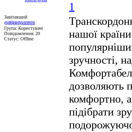
1
Завітавший
Транскордонн
Група: Користувачі
нашої країни
Повідомлення:
20
Статус:
Offline
популярніши
зручності, н
Комфортабель
дозволяють п
комфортно, а
підібрати зр
подорожуючог