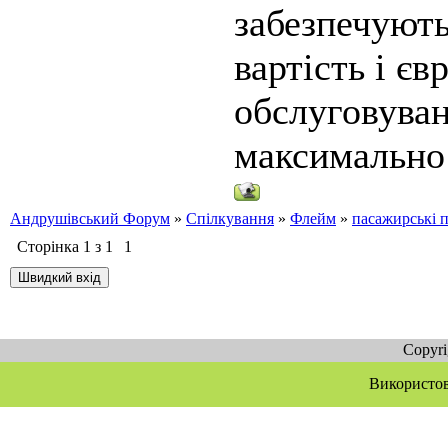
забезпечують
вартість і є
обслуговуван
максимально
Андрушівський Форум
»
Спілкування
»
Флейм
»
пасажирські п
Сторінка
1
з
1
1
Copyr
Використов