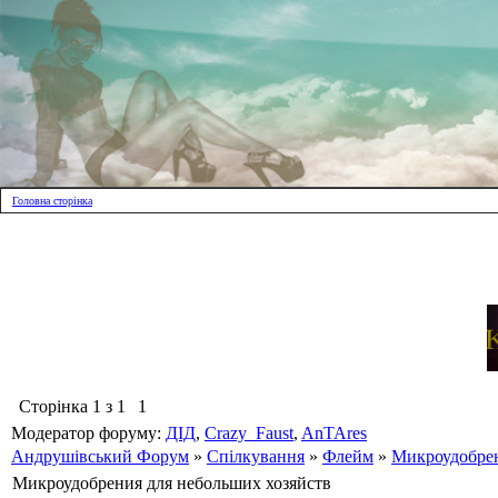
Головна сторінка
Сторінка
1
з
1
1
Модератор форуму:
ДІД
,
Crazy_Faust
,
AnTAres
Андрушівський Форум
»
Спілкування
»
Флейм
»
Микроудобрен
Микроудобрения для небольших хозяйств