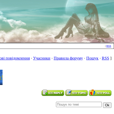
|
RSS
ові повідомлення
·
Учасники
·
Правила форуму
·
Пошук
·
RSS
]