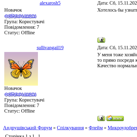
alexarosh5
Дата: Сб, 15.11.20
Новачок
Хотелось бы узнат
Група: Користувачі
Повідомлення:
7
Статус:
Offline
sullivangail19
Дата: Сб, 15.11.20
У меня тоже хозяй
то прямо посреди 
Качество нормальн
Новачок
Група: Користувачі
Повідомлення:
7
Статус:
Offline
Андрушівський Форум
»
Спілкування
»
Флейм
»
Микроудобрен
Сторінка
1
з
1
1