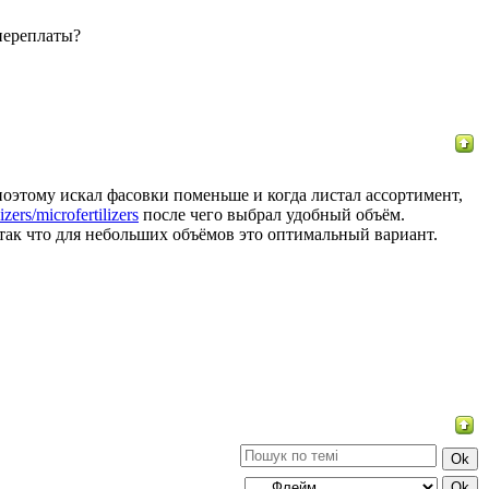
переплаты?
поэтому искал фасовки поменьше и когда листал ассортимент,
izers/microfertilizers
после чего выбрал удобный объём.
так что для небольших объёмов это оптимальный вариант.