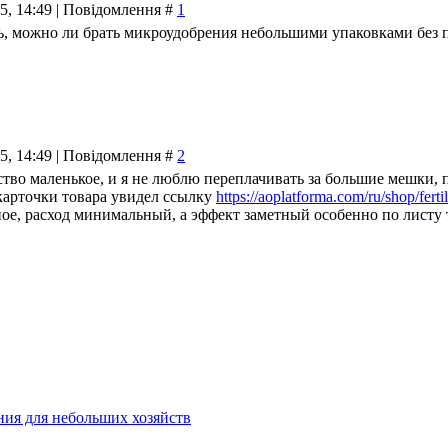
25, 14:49 | Повідомлення #
1
ь, можно ли брать микроудобрения небольшими упаковками без 
25, 14:49 | Повідомлення #
2
ство маленькое, и я не люблю переплачивать за большие мешки, 
карточки товара увидел ссылку
https://aoplatforma.com/ru/shop/fertil
ое, расход минимальный, а эффект заметный особенно по листу 
ия для небольших хозяйств