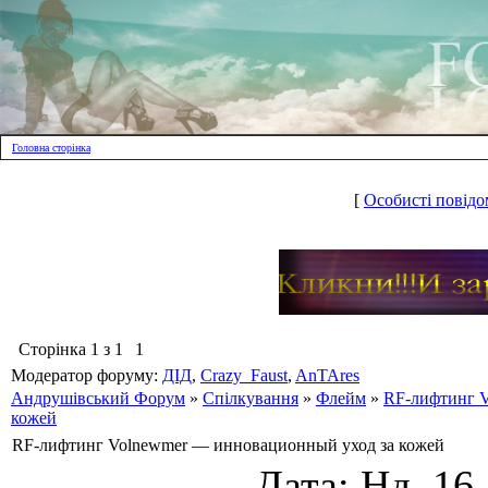
Головна сторінка
[
Особисті повідо
Сторінка
1
з
1
1
Модератор форуму:
ДІД
,
Crazy_Faust
,
AnTAres
Андрушівський Форум
»
Спілкування
»
Флейм
»
RF-лифтинг V
кожей
RF-лифтинг Volnewmer — инновационный уход за кожей
Дата: Нд, 16