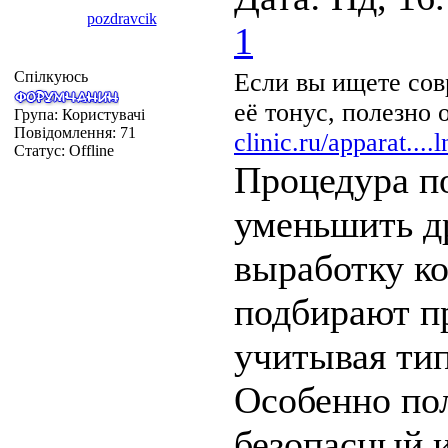
pozdravcik
1
Спілкуюсь
Если вы ищете сов
её тонус, полезно
Група: Користувачі
Повідомлення:
71
clinic.ru/apparat...
Статус:
Offline
Процедура по
уменьшить д
выработку к
подбирают п
учитывая тип
Особенно пол
безопасный и