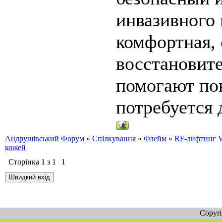
инвазивного
комфортная,
восстановит
помогают пон
потребуется 
Андрушівський Форум
»
Спілкування
»
Флейм
»
RF-лифтинг V
кожей
Сторінка
1
з
1
1
Copyr