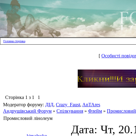
Головна сторінка
[
Особисті повідо
Сторінка
1
з
1
1
Модератор форуму:
ДІД
,
Crazy_Faust
,
AnTAres
Андрушівський Форум
»
Спілкування
»
Флейм
»
Промисловий
Промисловий лінолеум
Дата: Чт, 20.
kiryalycko