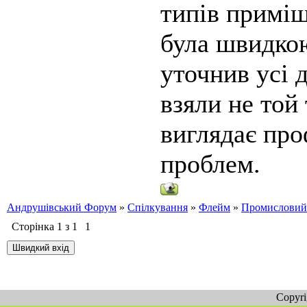
типів приміщ
була швидкою
уточнив усі 
взяли не той
виглядає про
проблем.
Андрушівський Форум
»
Спілкування
»
Флейм
»
Промисловий
Сторінка
1
з
1
1
Copyr