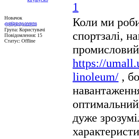
1
Новачок
Коли ми роб
Група: Користувачі
спортзалі, н
Повідомлення:
15
Статус:
Offline
промисловий
https://umall
linoleum/
, б
навантаження
оптимальний 
дуже зрозумі
характеристи