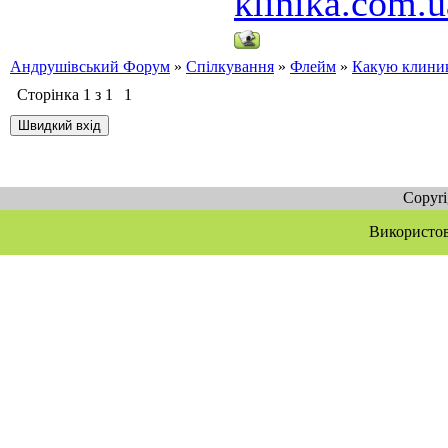
klinika.com.u
Андрушівський Форум
»
Спілкування
»
Флейм
»
Какую клиник
Сторінка
1
з
1
1
Copyr
Використов