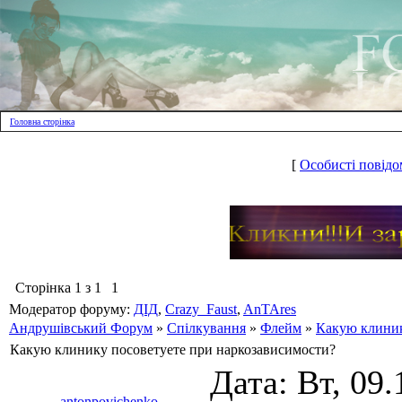
Головна сторінка
[
Особисті повідо
Сторінка
1
з
1
1
Модератор форуму:
ДІД
,
Crazy_Faust
,
AnTAres
Андрушівський Форум
»
Спілкування
»
Флейм
»
Какую клиник
Какую клинику посоветуете при наркозависимости?
Дата: Вт, 09.
antonpovichenko