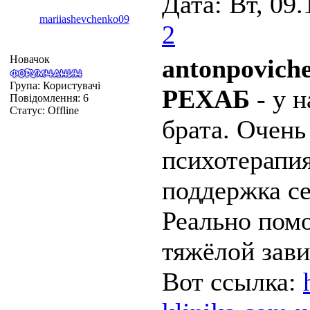
Дата: Вт, 09.
mariiashevchenko09
2
Новачок
antonpovich
Група: Користувачі
РЕХАБ
- у 
Повідомлення:
6
Статус:
Offline
брата. Очень
психотерапия
поддержка се
Реально помо
тяжёлой зав
Вот ссылка: