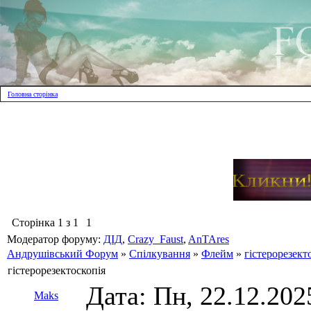
Головна сторінка
Сторінка
1
з
1
1
Модератор форуму:
ДІД
,
Crazy_Faust
,
AnTAres
Андрушівський Форум
»
Спілкування
»
Флейм
»
гістерорезект
гістерорезектоскопія
Дата: Пн, 22.12.202
Maks