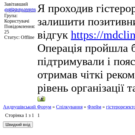
Завітавший
Я проходив гістерор
Група:
залишити позитивн
Користувачі
Повідомлення:
відгук
https://mdcli
25
Статус:
Offline
Операція пройшла б
підтримували і поя
отримав чіткі реком
рівень організації 
Андрушівський Форум
»
Спілкування
»
Флейм
»
гістерорезект
Сторінка
1
з
1
1