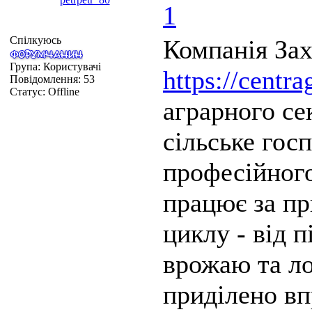
1
Спілкуюсь
Компанія Зах
Група: Користувачі
https://centra
Повідомлення:
53
Статус:
Offline
аграрного се
сільське госп
професійног
працює за п
циклу - від п
врожаю та ло
приділено в