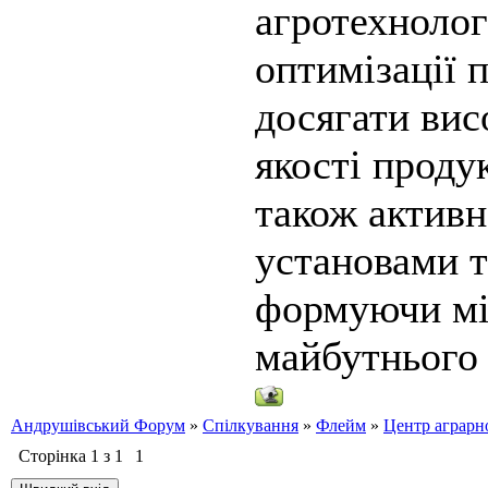
агротехнолог
оптимізації 
досягати вис
якості проду
також активн
установами т
формуючи мі
майбутнього 
Андрушівський Форум
»
Спілкування
»
Флейм
»
Центр аграрн
Сторінка
1
з
1
1