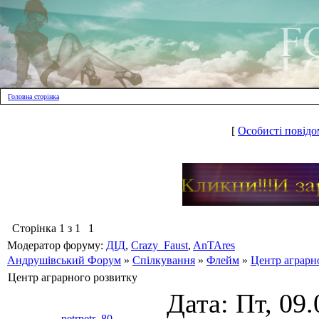
Головна сторінка
[
Особисті повідо
Сторінка
1
з
1
1
Модератор форуму:
ДІД
,
Crazy_Faust
,
AnTAres
Андрушівський Форум
»
Спілкування
»
Флейм
»
Центр аграрн
Центр аграрного розвитку
Дата: Пт, 09.
petrpetr_80