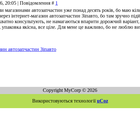
26, 20:05 | Повідомлення #
1
и магазинами автозапчастин уже понад десять років, бо маю кі
через інтернет-магазин автозапчастин Зіпавто, бо там зручно пі
ватно консультують, не намагаються впарити дорожчий варіант, 
упаковка якісна, все ціле. Для мене це важливо, бо не люблю ви
зин автозапчастин Зіпавто
Copyright MyCorp © 2026
Використовуються технології
uCoz