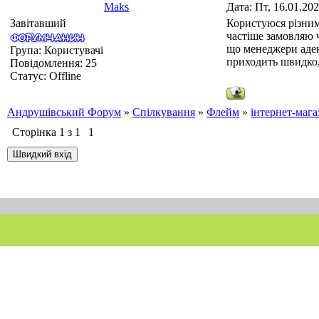
Maks
Дата: Пт, 16.01.20
Завітавший
Користуюся різним
частіше замовляю 
що менеджери адек
Група: Користувачі
приходить швидко, 
Повідомлення:
25
Статус:
Offline
Андрушівський Форум
»
Спілкування
»
Флейм
»
інтернет-мага
Сторінка
1
з
1
1