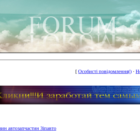
[
Особисті повідомлення()
·
Н
зин автозапчастин Зіпавто