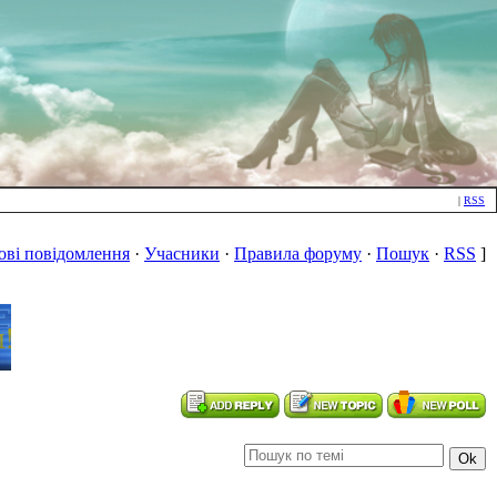
|
RSS
ові повідомлення
·
Учасники
·
Правила форуму
·
Пошук
·
RSS
]