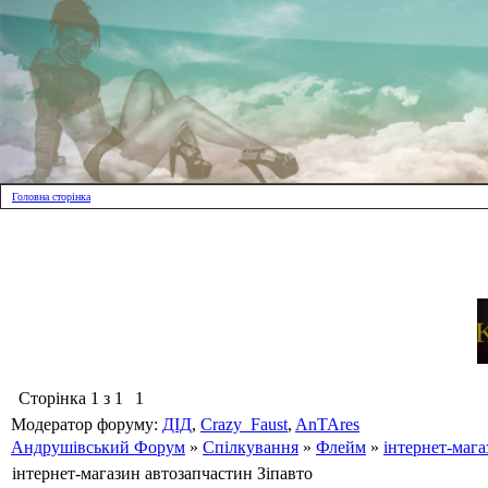
Головна сторінка
Сторінка
1
з
1
1
Модератор форуму:
ДІД
,
Crazy_Faust
,
AnTAres
Андрушівський Форум
»
Спілкування
»
Флейм
»
інтернет-мага
інтернет-магазин автозапчастин Зіпавто