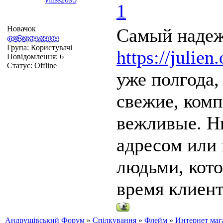
1
Новачок
Самый надеж
Група: Користувачі
https://julien
Повідомлення:
6
Статус:
Offline
уже полгода,
свежие, ком
вежливые. Н
адресом или 
людьми, кот
время клиент
Андрушівський Форум
»
Спілкування
»
Флейм
»
Интернет маг