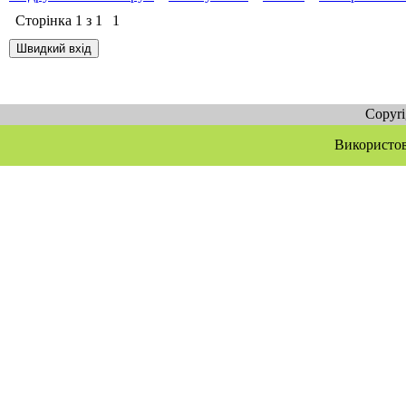
Сторінка
1
з
1
1
Copyr
Використов