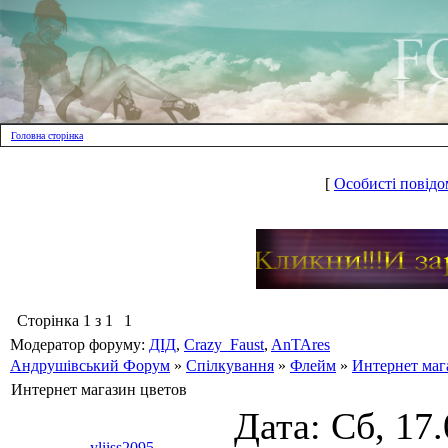
Головна сторінка
[
Особисті повідо
Сторінка
1
з
1
1
Модератор форуму:
ДІД
,
Crazy_Faust
,
AnTAres
Андрушівський Форум
»
Спілкування
»
Флейм
»
Интернет маг
Интернет магазин цветов
Дата: Сб, 17
yliiss2095