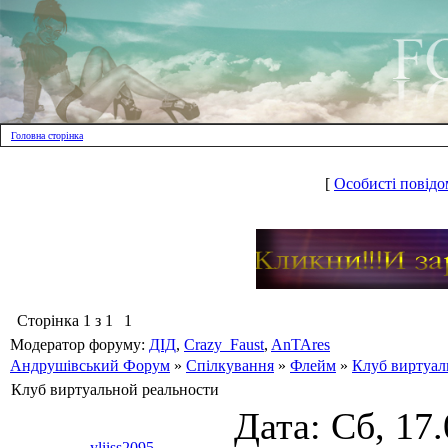
Головна сторінка
[
Особисті повідо
Сторінка
1
з
1
1
Модератор форуму:
ДІД
,
Crazy_Faust
,
AnTAres
Андрушівський Форум
»
Спілкування
»
Флейм
»
Клуб виртуал
Клуб виртуальной реальности
Дата: Сб, 17
yliiss2095