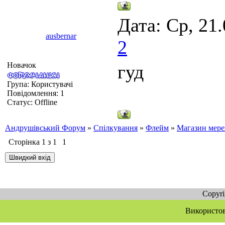
Дата: Ср, 21
ausbernar
2
Новачок
гуд
Група: Користувачі
Повідомлення:
1
Статус:
Offline
Андрушівський Форум
»
Спілкування
»
Флейм
»
Магазин мер
Сторінка
1
з
1
1
Copyr
Використов