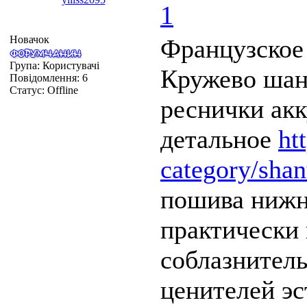
1
Новачок
Французское 
Група: Користувачі
Кружево шан
Повідомлення:
6
Статус:
Offline
реснички акк
детальное
ht
category/shant
пошива нижн
практически 
соблазнитель
ценителей эс