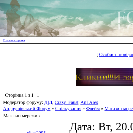
Головна сторінка
[
Особисті повідо
Сторінка
1
з
1
1
Модератор форуму:
ДІД
,
Crazy_Faust
,
AnTAres
Андрушівський Форум
»
Спілкування
»
Флейм
»
Магазин мер
Магазин мережив
Дата: Вт, 20.
yliiss2095