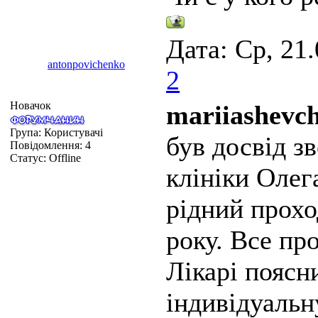
Дата: Ср, 21
antonpovichenko
2
Новачок
mariiashevc
Група: Користувачі
був досвід з
Повідомлення:
4
Статус:
Offline
клініки Олег
рідний прохо
року. Все пр
Лікарі поясн
індивідуальн