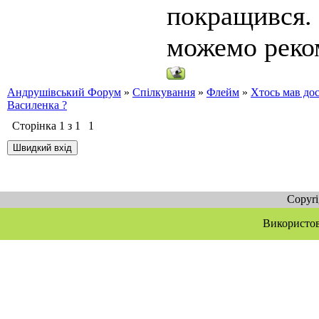
покращився.
можемо реко
Андрушівський Форум
»
Спілкування
»
Флейм
»
Хтось мав дос
Василенка ?
Сторінка
1
з
1
1
Copyr
Використов