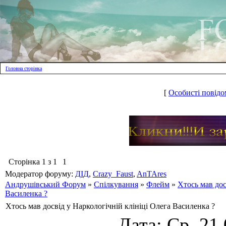
Головна сторінка
[
Особисті повідо
Сторінка
1
з
1
1
Модератор форуму:
ДІД
,
Crazy_Faust
,
AnTAres
Андрушівський Форум
»
Спілкування
»
Флейм
»
Хтось мав дос
Василенка ?
Хтось мав досвід у Наркологічній клініці Олега Василенка ?
Дата: Ср, 21