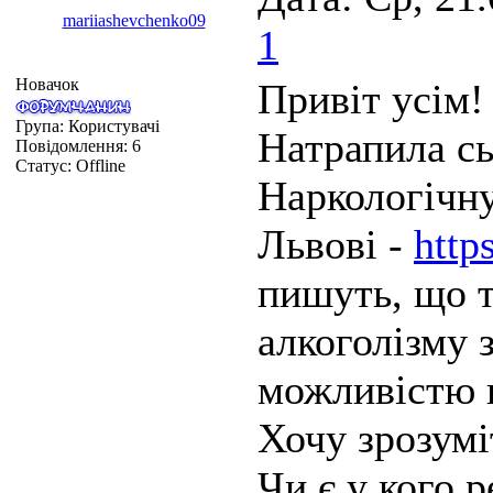
mariiashevchenko09
1
Новачок
Привіт усім!
Група: Користувачі
Натрапила сь
Повідомлення:
6
Статус:
Offline
Наркологічну
Львові -
http
пишуть, що т
алкоголізму 
можливістю 
Хочу зрозумі
Чи є у кого 