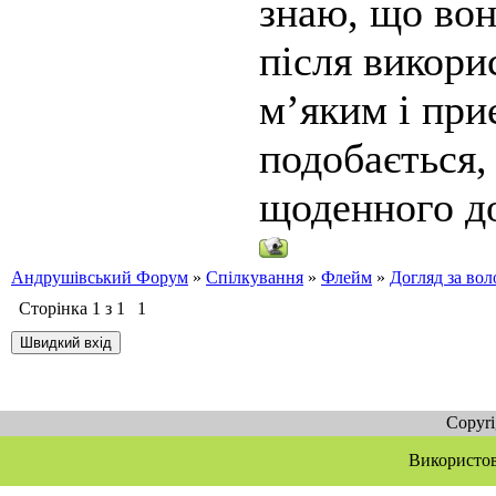
знаю, що во
після викори
м’яким і при
подобається,
щоденного до
Андрушівський Форум
»
Спілкування
»
Флейм
»
Догляд за вол
Сторінка
1
з
1
1
Copyr
Використов