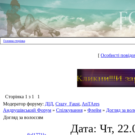
Головна сторінка
[
Особисті повідо
Сторінка
1
з
1
1
Модератор форуму:
ДІД
,
Crazy_Faust
,
AnTAres
Андрушівський Форум
»
Спілкування
»
Флейм
»
Догляд за вол
Догляд за волоссям
Дата: Чт, 22.
fial1771la