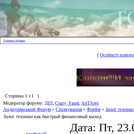
Головна сторінка
[
Особисті повідо
Сторінка
1
з
1
1
Модератор форуму:
ДІД
,
Crazy_Faust
,
AnTAres
Андрушівський Форум
»
Спілкування
»
Флейм
»
Залог техник
Залог техники как быстрый финансовый выход
Дата: Пт, 23.
pozdravcik