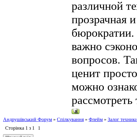
различной те
прозрачная и
бюрократии. 
важно сэкон
вопросов. Та
ценит просто
можно ознак
рассмотреть 
Андрушівський Форум
»
Спілкування
»
Флейм
»
Залог техник
Сторінка
1
з
1
1