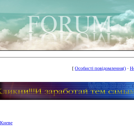
[
Особисті повідомлення()
·
Н
 Киеве