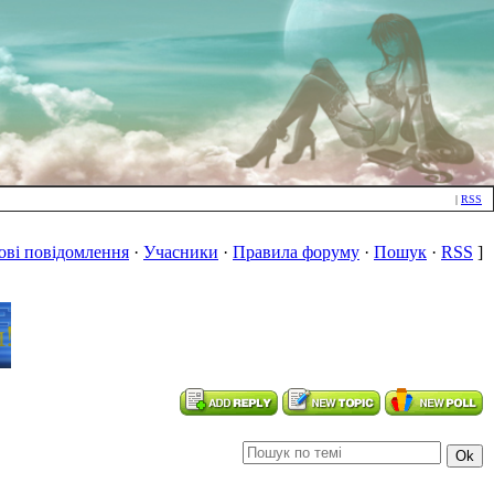
|
RSS
ові повідомлення
·
Учасники
·
Правила форуму
·
Пошук
·
RSS
]