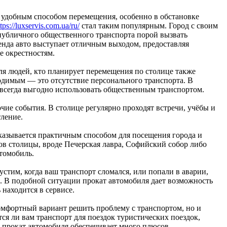
 удобным способом перемещения, особенно в обстановке
ttps://luxservis.com.ua/ru/
стал таким популярным. Город с своим
публичного общественного транспорта порой вызвать
енда авто выступает отличным выходом, предоставляя
е окрестностям.
ля людей, кто планирует перемещения по столице также
ходимым — это отсутствие персонального транспорта. В
е всегда выгодно использовать общественным транспортом.
чие события. В столице регулярно проходят встречи, учёбы и
тление.
оказывается практичным способом для посещения города и
ов столицы, вроде Печерская лавра, Софийский собор либо
втомобиль.
стим, когда ваш транспорт сломался, или попали в аварии,
. В подобной ситуации прокат автомобиля дает возможность
находится в сервисе.
омфортный вариант решить проблему с транспортом, но и
ся ли вам транспорт для поездок туристических поездок,
 прокат автомобиля обеспечивает много плюсов.