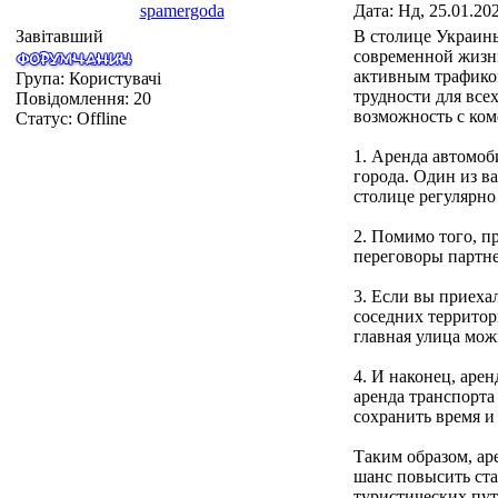
spamergoda
Дата: Нд, 25.01.20
Завітавший
В столице Украины
современной жизни
активным трафико
Група: Користувачі
трудности для все
Повідомлення:
20
возможность с ком
Статус:
Offline
1. Аренда автомоб
города. Один из в
столице регулярно
2. Помимо того, п
переговоры партне
3. Если вы приеха
соседних территор
главная улица мож
4. И наконец, аре
аренда транспорта
сохранить время и
Таким образом, ар
шанс повысить ста
туристических пут