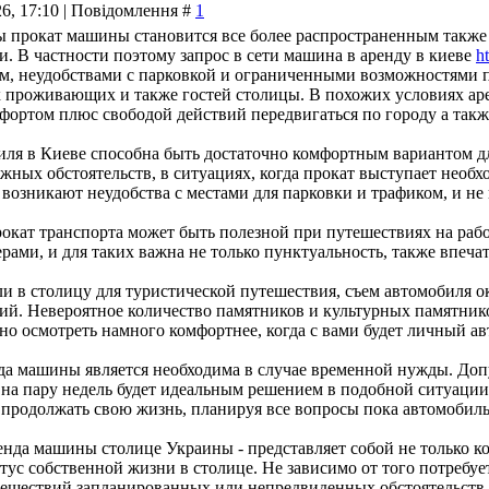
26, 17:10 | Повідомлення #
1
 прокат машины становится все более распространенным также
. В частности поэтому запрос в сети машина в аренду в киеве
h
м, неудобствами с парковкой и ограниченными возможностями 
х проживающих и также гостей столицы. В похожих условиях ар
фортом плюс свободой действий передвигаться по городу а такж
иля в Киеве способна быть достаточно комфортным вариантом д
ажных обстоятельств, в ситуациях, когда прокат выступает необ
 возникают неудобства с местами для парковки и трафиком, и н
рокат транспорта может быть полезной при путешествиях на рабо
рами, и для таких важна не только пунктуальность, также впеча
ли в столицу для туристической путешествия, съем автомобиля 
ий. Невероятное количество памятников и культурных памятник
но осмотреть намного комфортнее, когда с вами будет личный а
нда машины является необходима в случае временной нужды. Допу
 на пару недель будет идеальным решением в подобной ситуации
 продолжать свою жизнь, планируя все вопросы пока автомобиль 
енда машины столице Украины - представляет собой не только к
тус собственной жизни в столице. Не зависимо от того потребует
ешествий запланированных или непредвиденных обстоятельств,