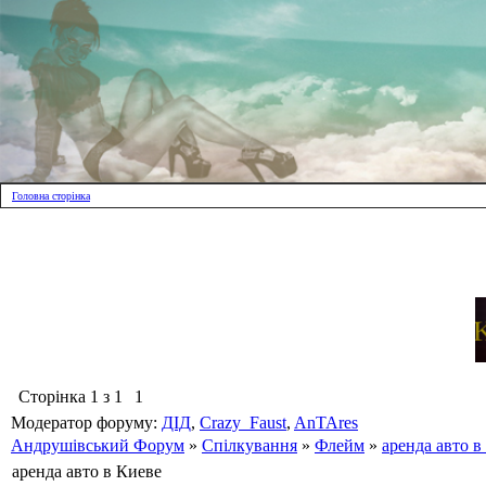
Головна сторінка
Сторінка
1
з
1
1
Модератор форуму:
ДІД
,
Crazy_Faust
,
AnTAres
Андрушівський Форум
»
Спілкування
»
Флейм
»
аренда авто в
аренда авто в Киеве