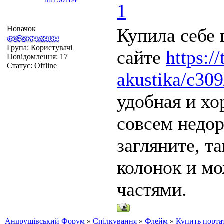
1
Новачок
Купила себе 
Група: Користувачі
сайте
https:/
Повідомлення:
17
Статус:
Offline
akustika/c309
удобная и хо
совсем недор
загляните, т
колонок и м
частями.
Андрушівський Форум
»
Спілкування
»
Флейм
»
Купить порта