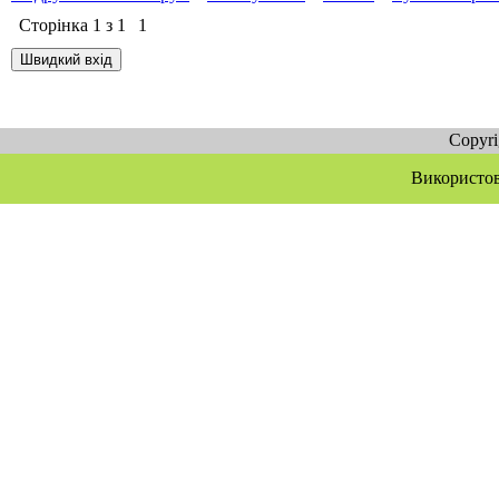
Сторінка
1
з
1
1
Copyr
Використов