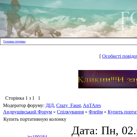
Головна сторінка
[
Особисті повідо
Сторінка
1
з
1
1
Модератор форуму:
ДІД
,
Crazy_Faust
,
AnTAres
Андрушівський Форум
»
Спілкування
»
Флейм
»
Купить порта
Купить портативную колонку
Дата: Пн, 02
ira190184