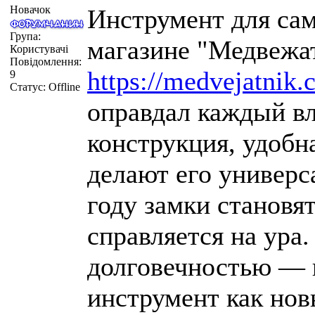
Новачок
Инструмент для са
Група:
магазине "Медвежат
Користувачі
Повідомлення:
https://medvejatnik.
9
Статус:
Offline
оправдал каждый в
конструкция, удобн
делают его универ
году замки становя
справляется на ура
долговечностью — 
инструмент как нов