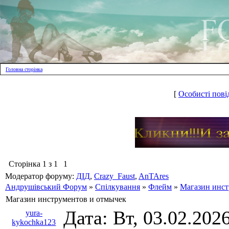
Головна сторінка
[
Особисті пові
Сторінка
1
з
1
1
Модератор форуму:
ДІД
,
Crazy_Faust
,
AnTAres
Андрушівський Форум
»
Спілкування
»
Флейм
»
Магазин инст
Магазин инструментов и отмычек
Дата: Вт, 03.02.202
yura-
kykochka123