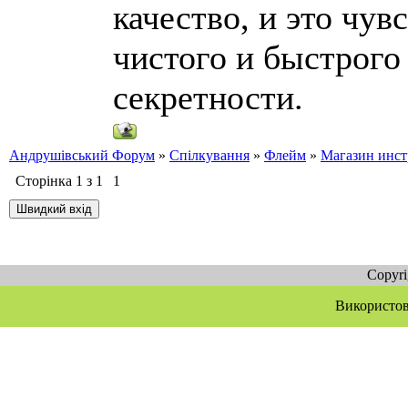
качество, и это чу
чистого и быстрого
секретности.
Андрушівський Форум
»
Спілкування
»
Флейм
»
Магазин инст
Сторінка
1
з
1
1
Copyr
Використов