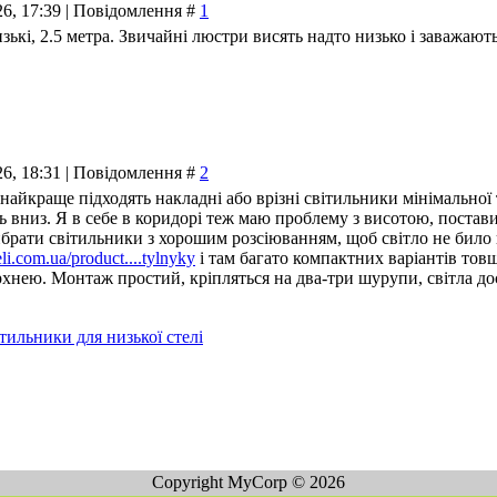
26, 17:39 | Повідомлення #
1
изькі, 2.5 метра. Звичайні люстри висять надто низько і заважають
26, 18:31 | Повідомлення #
2
найкраще підходять накладні або врізні світильники мінімальної 
 вниз. Я в себе в коридорі теж маю проблему з висотою, поставив 
ибрати світильники з хорошим розсіюванням, щоб світло не било 
eli.com.ua/product....tylnyky
і там багато компактних варіантів товщ
хнею. Монтаж простий, кріпляться на два-три шурупи, світла дост
тильники для низької стелі
Copyright MyCorp © 2026