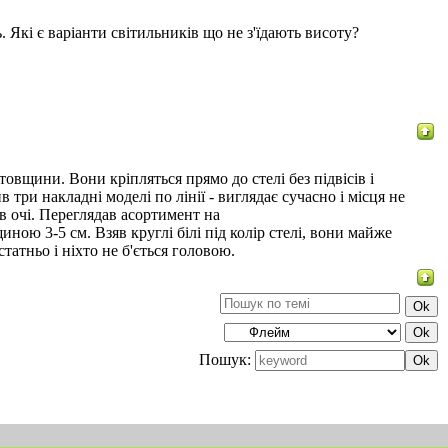
. Які є варіанти світильників що не з'їдають висоту?
товщини. Вони кріпляться прямо до стелі без підвісів і
три накладні моделі по лінії - виглядає сучасно і місця не
в очі. Переглядав асортимент на
иною 3-5 см. Взяв круглі білі під колір стелі, вони майже
атньо і ніхто не б'ється головою.
Пошук: