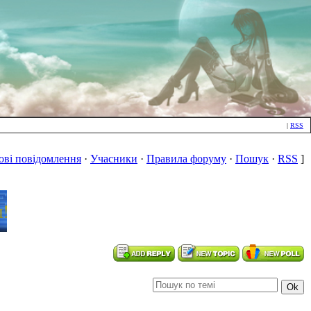
|
RSS
ові повідомлення
·
Учасники
·
Правила форуму
·
Пошук
·
RSS
]