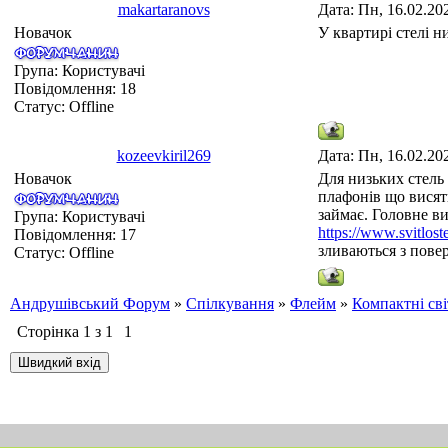
makartaranovs
Дата: Пн, 16.02.20
Новачок
У квартирі стелі н
Група: Користувачі
Повідомлення:
18
Статус:
Offline
kozeevkiril269
Дата: Пн, 16.02.20
Новачок
Для низьких стель 
плафонів що висять
займає. Головне в
Група: Користувачі
https://www.svitlost
Повідомлення:
17
зливаються з повер
Статус:
Offline
Андрушівський Форум
»
Спілкування
»
Флейм
»
Компактні сві
Сторінка
1
з
1
1