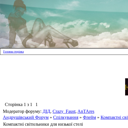
Головна сторінка
Сторінка
1
з
1
1
Модератор форуму:
ДІД
,
Crazy_Faust
,
AnTAres
Андрушівський Форум
»
Спілкування
»
Флейм
»
Компактні сві
Компактні світильники для низької стелі