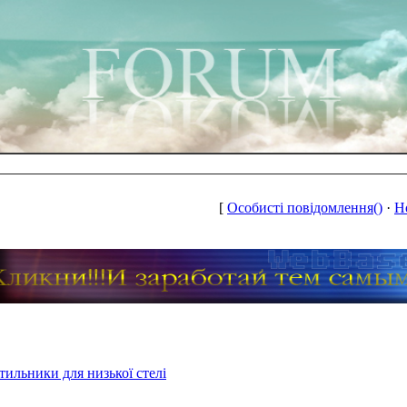
[
Особисті повідомлення()
·
Н
тильники для низької стелі